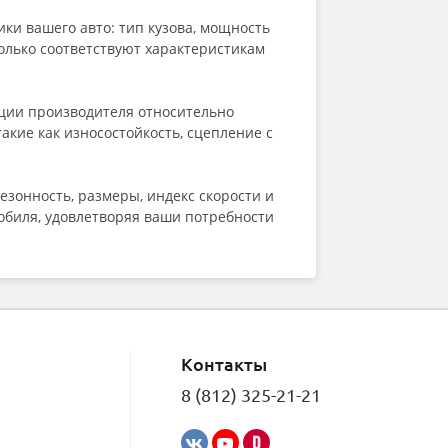
Fronway
ки вашего авто: тип кузова, мощность
General (by Continental)
только соответствуют характеристикам
Gislaved
Goform
Goodride
ации производителя относительно
Goodyear
кие как износостойкость, сцепление с
Greentrac
Grenlander
Gripmax
зонность, размеры, индекс скорости и
GT Radial
обиля, удовлетворяя ваши потребности
HABILEAD
Hankook
Headway
HiFly
HiLO
Ikon (Nokian Tyres)
ILINK
Контакты
Imperial
Joyroad
8 (812) 325-21-21
Kapsen
Kavir Tire