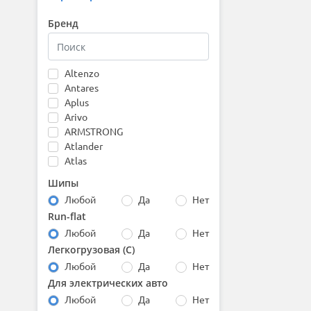
Бренд
Altenzo
Antares
Aplus
Arivo
ARMSTRONG
Atlander
Atlas
Attar
Шипы
Austone
Любой
Да
Нет
Autogreen
Run-flat
Barez
Любой
Да
Нет
Bars
Barum
Легкогрузовая (С)
Bearway
Любой
Да
Нет
Belshina
Для электрических авто
BfGoodrich
Любой
Да
Нет
Boto