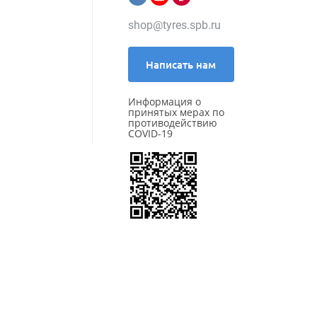
Kleber
Kumho
shop@tyres.spb.ru
LANDROCK
Landsail
Landspider
Написать нам
Lanvigator
Lassa
Информация о
Laufenn
принятых мерах по
Leao
противодействию
COVID-19
Marshal
Massimo
Matador
Maxxis
Meteor
Michelin
MIRAGE
Nankang
Nexen
Nokian Tyres (Ikon)
NorTec
Onyx
Ovation