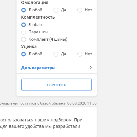
Омологация
Bridgestone
Любой
Да
Нет
Centara
Комплектность
Comforser
Compasal
Любая
Continental
Пара шин
Contyre
Комплект (4 шины)
Cooper
Уценка
Cordiant
Любой
Да
Нет
Delinte
Double Coin
Доп. параметры
DoubleStar
Dunlop
Duraturn
СБРОСИТЬ
Dynamo
Evergreen
Falken
бновления остатков с базой обмена: 06.08.2026 11:56
Firemax
Firestone
воспользоваться нашим подбором. При
Formula
 Для вашего удобства мы разработали
Fortune
Forward