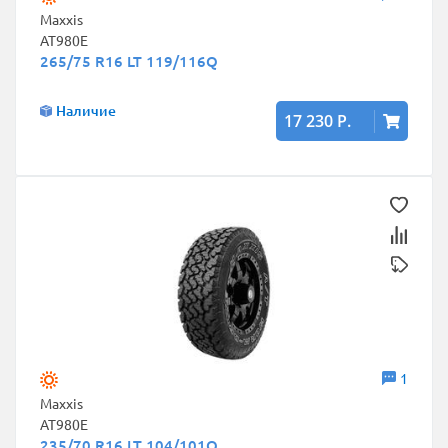
Maxxis
AT980E
265/75 R16 LT 119/116Q
Наличие
17 230 Р.
1
Maxxis
AT980E
235/70 R16 LT 104/101Q