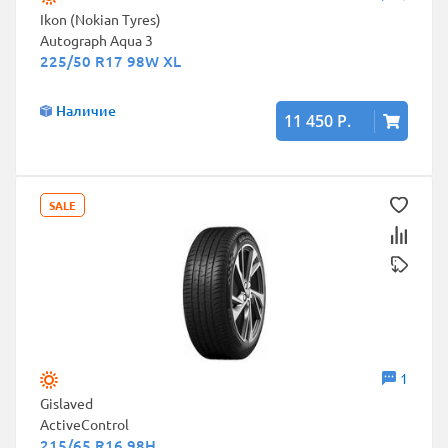
Ikon (Nokian Tyres)
Autograph Aqua 3
225/50 R17 98W XL
Наличие
11 450 Р.
SALE
1
Gislaved
ActiveControl
215/65 R16 98H