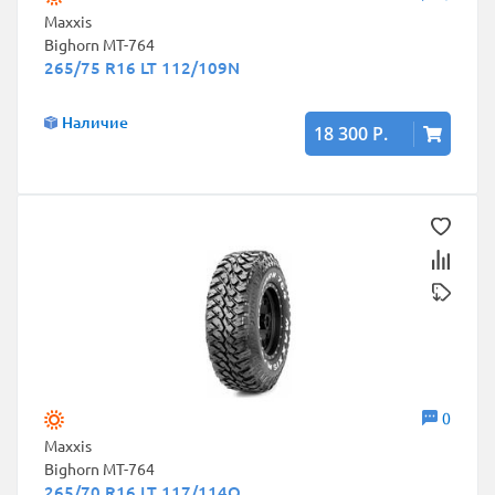
Maxxis
Bighorn MT-764
265/75 R16 LT 112/109N
Наличие
18 300 Р.
0
Maxxis
Bighorn MT-764
265/70 R16 LT 117/114Q