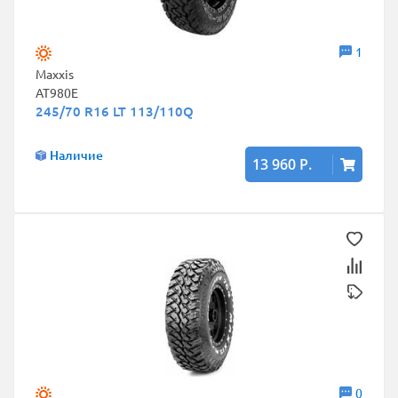
1
Maxxis
AT980E
245/70 R16 LT 113/110Q
Наличие
13 960 Р.
0