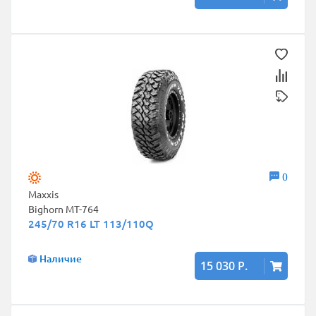
0
Maxxis
Bighorn MT-764
245/70 R16 LT 113/110Q
Наличие
15 030 Р.