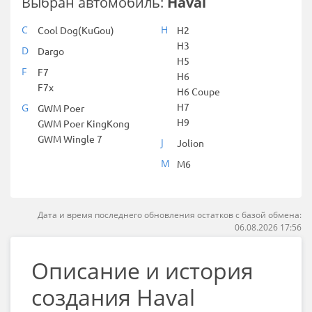
Выбран автомобиль:
Haval
C
H
Cool Dog(KuGou)
H2
H3
D
Dargo
H5
F
F7
H6
F7x
H6 Coupe
H7
G
GWM Poer
H9
GWM Poer KingKong
GWM Wingle 7
J
Jolion
M
M6
Дата и время последнего обновления остатков с базой обмена:
06.08.2026 17:56
Описание и история
создания Haval