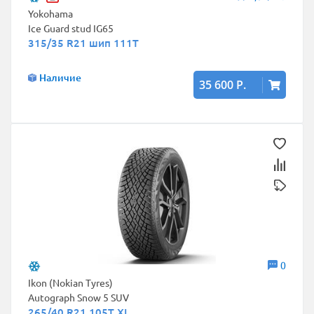
Yokohama
Ice Guard stud IG65
315/35 R21 шип 111T
Наличие
35 600 Р.
0
Ikon (Nokian Tyres)
Autograph Snow 5 SUV
265/40 R21 105T XL