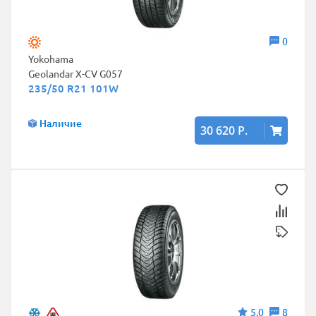
0
Yokohama
Geolandar X-CV G057
235/50 R21 101W
Наличие
30 620 Р.
5,0
8