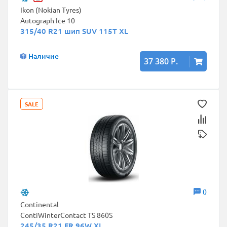
Ikon (Nokian Tyres)
Autograph Ice 10
315/40 R21 шип SUV 115T XL
Наличие
37 380 Р.
SALE
0
Continental
ContiWinterContact TS 860S
245/35 R21 FR 96W XL