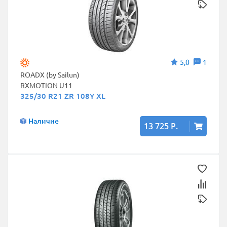
5,0
1
ROADX (by Sailun)
RXMOTION U11
325/30 R21 ZR 108Y XL
Наличие
13 725 Р.